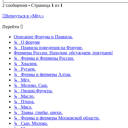
2 сообщения • Страница
1
из
1
Вернуться в «Мёд.»
Перейти
Описание Форума и Правила.
↳ О форуме
↳ Правила поведения на Форуме.
Фермеры России. Находим, обсуждаем, покупаем!
↳ Фермы и Фермеры России.
↳ Хвалим.
↳ Ругаем.
↳ Фермы и фермеры Алтая.
↳ Мёд.
↳ Молоко. Сыр.
↳ Овощи.Фрукты.
↳ Масло.
↳ Птица.
↳ Мясо.
↳ Травы, грибы, орехи.
↳ Фермы и фермеры Московской области.
↳ Сыр. Молоко.