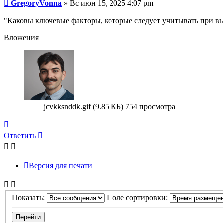
Сообщение
GregoryVonna
»
Вс июн 15, 2025 4:07 pm
"Каковы ключевые факторы, которые следует учитывать при вы
Вложения
jcvkksnddk.gif (9.85 КБ) 754 просмотра
Вернуться
к
Ответить
началу
Версия для печати
Показать:
Поле сортировки: