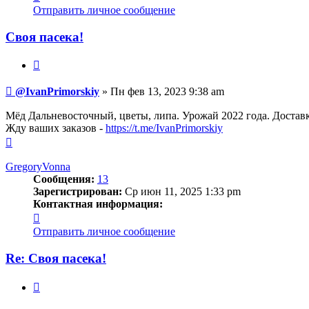
информация
Отправить личное сообщение
пользователя
@IvanPrimorskiy
Своя пасека!
Цитата
Сообщение
@IvanPrimorskiy
»
Пн фев 13, 2023 9:38 am
Мёд Дальневосточный, цветы, липа. Урожай 2022 года. Доставк
Жду ваших заказов -
https://t.me/IvanPrimorskiy
Вернуться
к
началу
GregoryVonna
Сообщения:
13
Зарегистрирован:
Ср июн 11, 2025 1:33 pm
Контактная информация:
Контактная
информация
Отправить личное сообщение
пользователя
GregoryVonna
Re: Своя пасека!
Цитата