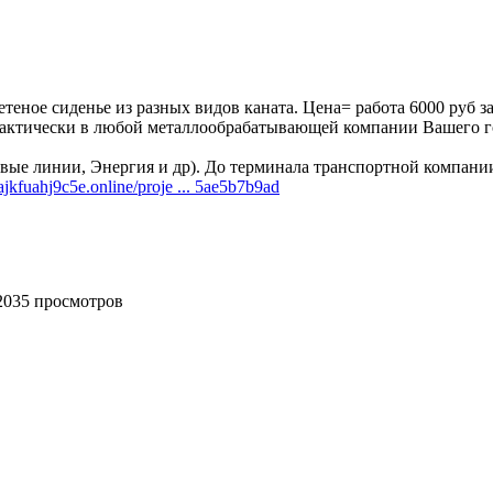
еное сиденье из разных видов каната. Цена= работа 6000 руб за
рактически в любой металлообрабатывающей компании Вашего гор
е линии, Энергия и др). До терминала транспортной компании
0ajkfuahj9c5e.online/proje ... 5ae5b7b9ad
 2035 просмотров