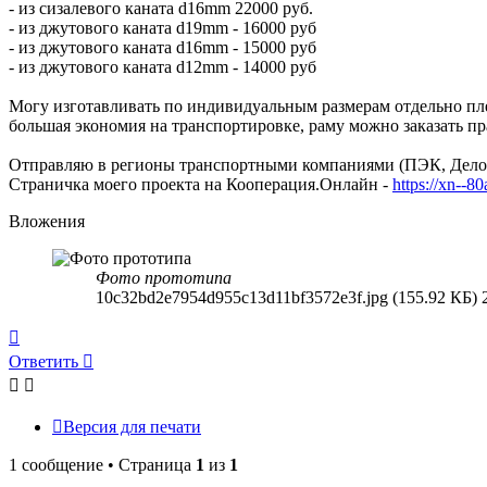
- из сизалевого каната d16mm 22000 руб.
- из джутового каната d19mm - 16000 руб
- из джутового каната d16mm - 15000 руб
- из джутового каната d12mm - 14000 руб
Могу изготавливать по индивидуальным размерам отдельно плет
большая экономия на транспортировке, раму можно заказать п
Отправляю в регионы транспортными компаниями (ПЭК, Деловы
Страничка моего проекта на Кооперация.Онлайн -
https://xn--8
Вложения
Фото прототипа
10c32bd2e7954d955c13d11bf3572e3f.jpg (155.92 КБ)
Вернуться
к
Ответить
началу
Версия для печати
1 сообщение • Страница
1
из
1