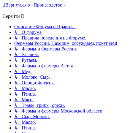
Вернуться в «Производство.»
Перейти
Описание Форума и Правила.
↳ О форуме
↳ Правила поведения на Форуме.
Фермеры России. Находим, обсуждаем, покупаем!
↳ Фермы и Фермеры России.
↳ Хвалим.
↳ Ругаем.
↳ Фермы и фермеры Алтая.
↳ Мёд.
↳ Молоко. Сыр.
↳ Овощи.Фрукты.
↳ Масло.
↳ Птица.
↳ Мясо.
↳ Травы, грибы, орехи.
↳ Фермы и фермеры Московской области.
↳ Сыр. Молоко.
↳ Масло.
↳ Птица.