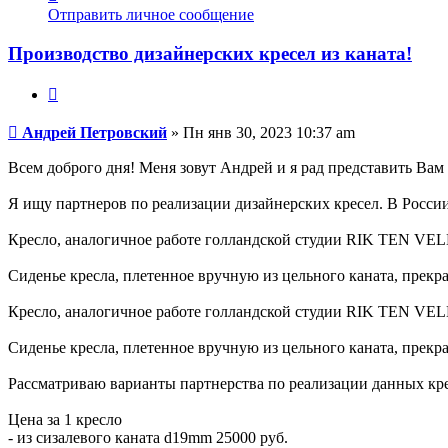
информация
Отправить личное сообщение
пользователя
Андрей
Производство дизайнерских кресел из каната!
Петровский
Цитата
Сообщение
Андрей Петровский
»
Пн янв 30, 2023 10:37 am
Всем доброго дня! Меня зовут Андрей и я рад представить Вам 
Я ищу партнеров по реализации дизайнерских кресел. В Росси
Кресло, аналогичное работе голландской студии RIK TEN VE
Сиденье кресла, плетенное вручную из цельного каната, прекра
Кресло, аналогичное работе голландской студии RIK TEN VE
Сиденье кресла, плетенное вручную из цельного каната, прекра
Рассматриваю варианты партнерства по реализации данных кре
Цена за 1 кресло
- из сизалевого каната d19mm 25000 руб.