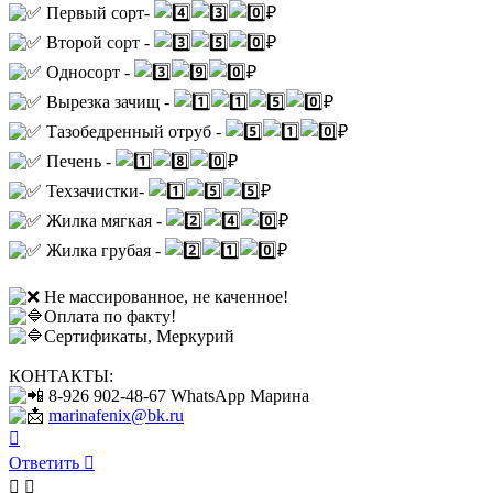
Первый сорт-
₽
Второй сорт -
₽
Односорт -
₽
Вырезка зачищ -
₽
Тазобедренный отруб -
₽
Печень -
₽
Техзачистки-
₽
Жилка мягкая -
₽
Жилка грубая -
₽
Не массированное, не каченное!
Оплата по факту!
Сертификаты, Меркурий
КОНТАКТЫ:
8-926 902-48-67 WhatsApp Марина
marinafenix@bk.ru
Вернуться
к
Ответить
началу