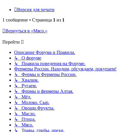
Версия для печати
1 сообщение • Страница
1
из
1
Вернуться в «Мясо.»
Перейти
Описание Форума и Правила.
↳ О форуме
↳ Правила поведения на Форуме.
Фермеры России. Находим, обсуждаем, покупаем!
↳ Фермы и Фермеры России.
↳ Хвалим.
↳ Ругаем.
↳ Фермы и фермеры Алтая.
↳ Мёд.
↳ Молоко. Сыр.
↳ Овощи.Фрукты.
↳ Масло.
↳ Птица.
↳ Мясо.
↳ Травы, грибы, орехи.