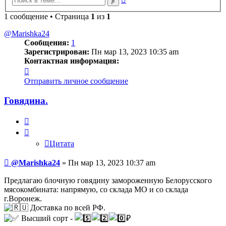
поиск
1 сообщение • Страница
1
из
1
@Marishka24
Сообщения:
1
Зарегистрирован:
Пн мар 13, 2023 10:35 am
Контактная информация:
Контактная
информация
Отправить личное сообщение
пользователя
@Marishka24
Говядина.
Цитата
Цитата
Сообщение
@Marishka24
»
Пн мар 13, 2023 10:37 am
Предлагаю блочную говядину замороженную Белорусского
мясокомбината: напрямую, со склада МО и со склада
г.Воронеж.
Доставка по всей РФ.
Высший сорт -
₽