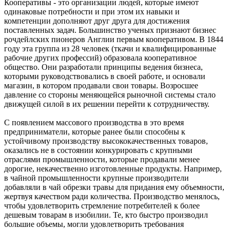
Кооперативы - это организации людей, которые имеют
одинаковые потребности и при этом их навыки и
компетенции дополняют друг друга для достижения
поставленных задач. Большинство ученых признают бизнес
рочдейлских пионеров Англии первым кооперативом. В 1844
году эта группа из 28 человек (ткачи и квалифицированные
рабочие других профессий) образовала кооперативное
общество. Они разработали принципы ведения бизнеса,
которыми руководствовались в своей работе, и основали
магазин, в котором продавали свои товары. Возросшее
давление со стороны меняющейся рыночной системы стало
движущей силой в их решении перейти к сотрудничеству.
С появлением массового производства в это время
предприниматели, которые ранее были способны к
устойчивому производству высококачественных товаров,
оказались не в состоянии конкурировать с крупными
отраслями промышленности, которые продавали менее
дорогие, некачественно изготовленные продукты. Например,
в чайной промышленности крупные производители
добавляли в чай обрезки травы для придания ему объемности,
жертвуя качеством ради количества. Производство менялось,
чтобы удовлетворить стремление потребителей к более
дешевым товарам в изобилии. Те, кто быстро производил
большие объемы, могли удовлетворить требования