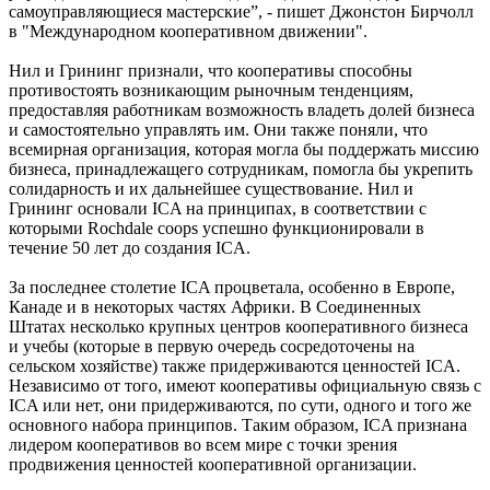
самоуправляющиеся мастерские”, - пишет Джонстон Бирчолл
в "Международном кооперативном движении".
Нил и Грининг признали, что кооперативы способны
противостоять возникающим рыночным тенденциям,
предоставляя работникам возможность владеть долей бизнеса
и самостоятельно управлять им. Они также поняли, что
всемирная организация, которая могла бы поддержать миссию
бизнеса, принадлежащего сотрудникам, помогла бы укрепить
солидарность и их дальнейшее существование. Нил и
Грининг основали ICA на принципах, в соответствии с
которыми Rochdale coops успешно функционировали в
течение 50 лет до создания ICA.
За последнее столетие ICA процветала, особенно в Европе,
Канаде и в некоторых частях Африки. В Соединенных
Штатах несколько крупных центров кооперативного бизнеса
и учебы (которые в первую очередь сосредоточены на
сельском хозяйстве) также придерживаются ценностей ICA.
Независимо от того, имеют кооперативы официальную связь с
ICA или нет, они придерживаются, по сути, одного и того же
основного набора принципов. Таким образом, ICA признана
лидером кооперативов во всем мире с точки зрения
продвижения ценностей кооперативной организации.