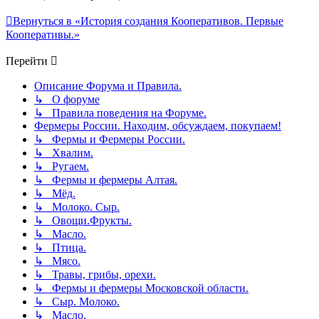
Вернуться в «История создания Кооперативов. Первые
Кооперативы.»
Перейти
Описание Форума и Правила.
↳ О форуме
↳ Правила поведения на Форуме.
Фермеры России. Находим, обсуждаем, покупаем!
↳ Фермы и Фермеры России.
↳ Хвалим.
↳ Ругаем.
↳ Фермы и фермеры Алтая.
↳ Мёд.
↳ Молоко. Сыр.
↳ Овощи.Фрукты.
↳ Масло.
↳ Птица.
↳ Мясо.
↳ Травы, грибы, орехи.
↳ Фермы и фермеры Московской области.
↳ Сыр. Молоко.
↳ Масло.