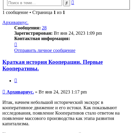
Расширенный
Поиск
поиск
1 сообщение • Страница
1
из
1
Архивариус.
Сообщения:
28
Зарегистрирован:
Вт янв 24, 2023 1:09 pm
Контактная информация:
Контактная
информация
Отправить личное сообщение
пользователя
Архивариус.
Краткая история Кооперации. Первые
Кооперативы.
Цитата
Сообщение
Архивариус.
»
Вт янв 24, 2023 1:17 pm
Итак, начнем небольшой исторический экскурс в
кооперативное движение и его истоки. Как показывают
исследования, появление Кооперативов стало ответом на
появление массового производства как этапа развития
капитализма.