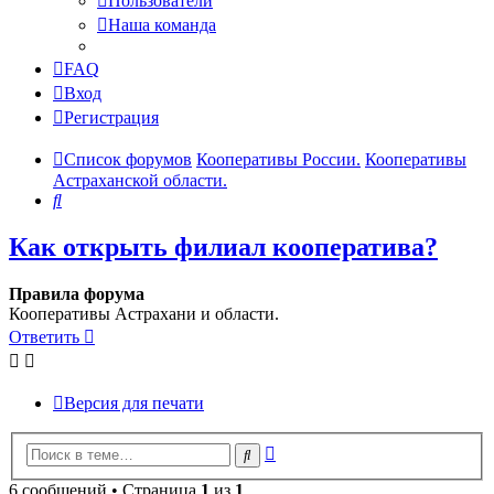
Пользователи
Наша команда
FAQ
Вход
Регистрация
Список форумов
Кооперативы России.
Кооперативы
Астраханской области.
Поиск
Как открыть филиал кооператива?
Правила форума
Кооперативы Астрахани и области.
Ответить
Версия для печати
Расширенный
Поиск
поиск
6 сообщений • Страница
1
из
1