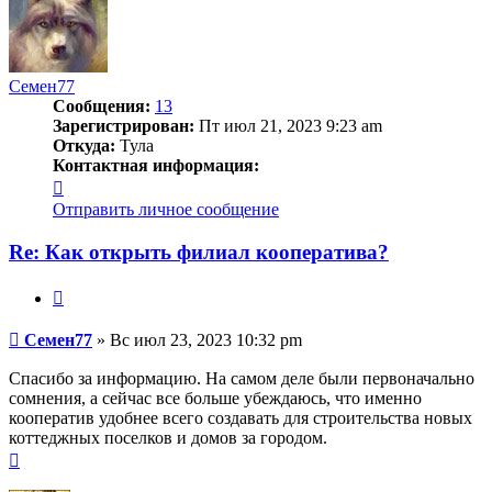
Семен77
Сообщения:
13
Зарегистрирован:
Пт июл 21, 2023 9:23 am
Откуда:
Тула
Контактная информация:
Контактная
информация
Отправить личное сообщение
пользователя
Семен77
Re: Как открыть филиал кооператива?
Цитата
Сообщение
Семен77
»
Вс июл 23, 2023 10:32 pm
Спасибо за информацию. На самом деле были первоначально
сомнения, а сейчас все больше убеждаюсь, что именно
кооператив удобнее всего создавать для строительства новых
коттеджных поселков и домов за городом.
Вернуться
к