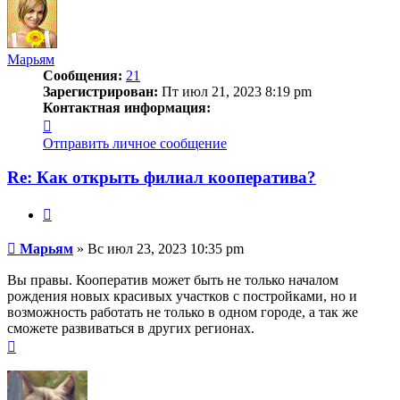
началу
Марьям
Сообщения:
21
Зарегистрирован:
Пт июл 21, 2023 8:19 pm
Контактная информация:
Контактная
информация
Отправить личное сообщение
пользователя
Марьям
Re: Как открыть филиал кооператива?
Цитата
Сообщение
Марьям
»
Вс июл 23, 2023 10:35 pm
Вы правы. Кооператив может быть не только началом
рождения новых красивых участков с постройками, но и
возможность работать не только в одном городе, а так же
сможете развиваться в других регионах.
Вернуться
к
началу