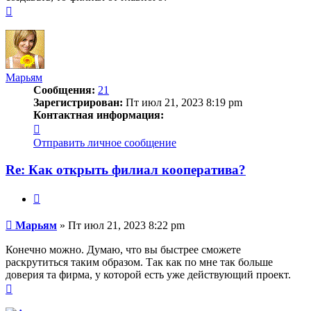
Вернуться
к
началу
Марьям
Сообщения:
21
Зарегистрирован:
Пт июл 21, 2023 8:19 pm
Контактная информация:
Контактная
информация
Отправить личное сообщение
пользователя
Марьям
Re: Как открыть филиал кооператива?
Цитата
Сообщение
Марьям
»
Пт июл 21, 2023 8:22 pm
Конечно можно. Думаю, что вы быстрее сможете
раскрутиться таким образом. Так как по мне так больше
доверия та фирма, у которой есть уже действующий проект.
Вернуться
к