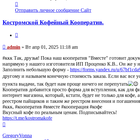
Контактная
информация
Отправить личное сообщение
Сайт
пользователя
admin
Костромской Кофейный Кооператив.
Цитата
Сообщение
admin
»
Вт апр 01, 2025 11:18 am
​​#ккк Так, друзья! Пока наш кооператив "Вместе" готовит док
напрямую у нашего изготовителя ИП Проценко К.В.. Он же у н
Заполнить небольшую форму -
https://forms.yandex.ru/u/67bf1c
другому и называем конечную стоимость заказа. Если вас все у
пункта выдачи, так будет нам проще ничего не перепутать
Кооператив добавится просто форма для вступления, как для физ
интернет магазина, который, кстати, будет не только для кофе
реестром пайщиков и таким же реестром внесения и погашения 
#ккк, #кооператив #вместе #кооперация #кофе
Вкусный кофе по реальным ценам. Подписывайтесь!
https://t.me/kostromakofe
Вернуться
к
началу
GregoryVonna