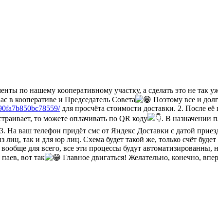
ументы по нашему кооперативному участку, а сделать это не так
ас в кооперативе и Председатель Совета
Поэтому все и долг
da90fa7b850bc78559/
для просчёта стоимости доставки. 2. После её 
страивает, то можете оплачивать по QR коду
. В назначении п
3. На ваш телефон придёт смс от Яндекс Доставки с датой приезд
 лиц, так и для юр лиц. Схема будет такой же, только счёт буде
, а вообще для всего, все эти процессы будут автоматизированн
паев, вот так
Главное двигаться! Желательно, конечно, впер