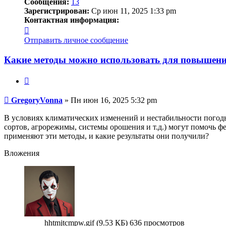
Сообщения:
13
Зарегистрирован:
Ср июн 11, 2025 1:33 pm
Контактная информация:
Контактная
информация
Отправить личное сообщение
пользователя
GregoryVonna
Какие методы можно использовать для повышения
Цитата
Сообщение
GregoryVonna
»
Пн июн 16, 2025 5:32 pm
В условиях климатических изменений и нестабильности погоды
сортов, агрорежимы, системы орошения и т.д.) могут помочь 
применяют эти методы, и какие результаты они получили?
Вложения
hhtmjtcmpw.gif (9.53 КБ) 636 просмотров