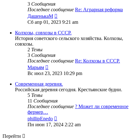
3
Сообщения
Последнее сообщение
Re: Аграрная реформа
Перейти
ДашенькаМ
к
Сб апр 01, 2023 9:21 am
последнему
сообщению
Колхозы, совхозы в СССР.
История советского сельского хозяйства. Колхозы,
совхозы.
2
Темы
3
Сообщения
Последнее сообщение
Re: Колхозы в СССР.
Перейти
Марьям
к
Вс июл 23, 2023 10:29 pm
последнему
сообщению
Современная деревня.
Российская деревня сегодня. Крестьянские будни.
5
Темы
11
Сообщения
Последнее сообщение
? Может ли современное
фермер…
Перейти
phillipEnedo
к
Пн июн 17, 2024 2:22 am
последнему
сообщению
Перейти