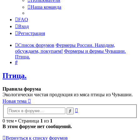
Пользователи
Наша команда
FAQ
Вход
Регистрация
Список форумов
Фермеры России. Находим,
обсуждаем, покупаем!
Фермеры и фермы Чувашии.
Птица.
Поиск
Птица.
Правила форума
Экологически чистая продукция из мяса птицы из Чувашии.
Новая тема
Расширенный
Поиск
поиск
0 тем • Страница
1
из
1
В этом форуме нет сообщений.
Вернуться к списку форумов