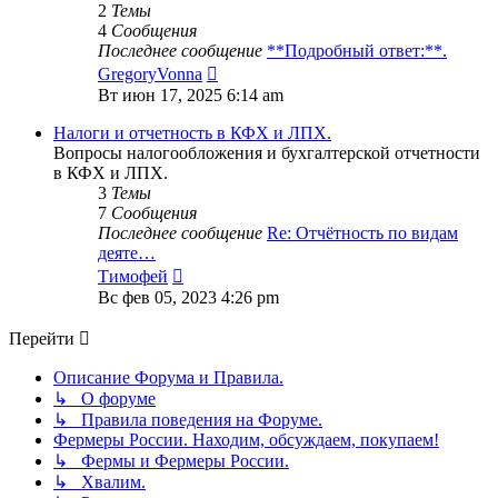
2
Темы
4
Сообщения
Последнее сообщение
**Подробный ответ:**.
Перейти
GregoryVonna
к
Вт июн 17, 2025 6:14 am
последнему
сообщению
Налоги и отчетность в КФХ и ЛПХ.
Вопросы налогообложения и бухгалтерской отчетности
в КФХ и ЛПХ.
3
Темы
7
Сообщения
Последнее сообщение
Re: Отчётность по видам
деяте…
Перейти
Тимофей
к
Вс фев 05, 2023 4:26 pm
последнему
сообщению
Перейти
Описание Форума и Правила.
↳ О форуме
↳ Правила поведения на Форуме.
Фермеры России. Находим, обсуждаем, покупаем!
↳ Фермы и Фермеры России.
↳ Хвалим.