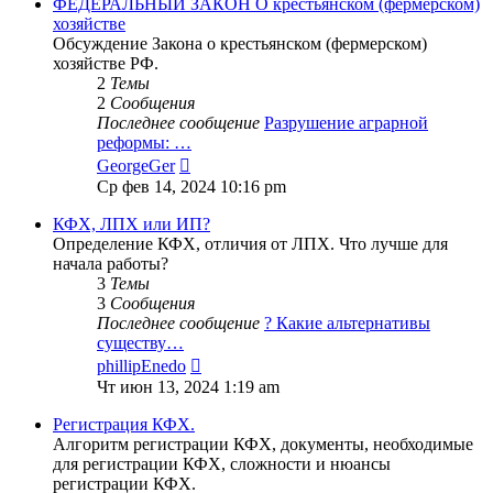
ФЕДЕРАЛЬНЫЙ ЗАКОН О крестьянском (фермерском)
хозяйстве
Обсуждение Закона о крестьянском (фермерском)
хозяйстве РФ.
2
Темы
2
Сообщения
Последнее сообщение
Разрушение аграрной
реформы: …
Перейти
GeorgeGer
к
Ср фев 14, 2024 10:16 pm
последнему
сообщению
КФХ, ЛПХ или ИП?
Определение КФХ, отличия от ЛПХ. Что лучше для
начала работы?
3
Темы
3
Сообщения
Последнее сообщение
? Какие альтернативы
существу…
Перейти
phillipEnedo
к
Чт июн 13, 2024 1:19 am
последнему
сообщению
Регистрация КФХ.
Алгоритм регистрации КФХ, документы, необходимые
для регистрации КФХ, сложности и нюансы
регистрации КФХ.