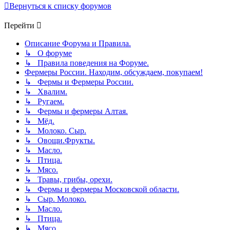
Вернуться к списку форумов
Перейти
Описание Форума и Правила.
↳ О форуме
↳ Правила поведения на Форуме.
Фермеры России. Находим, обсуждаем, покупаем!
↳ Фермы и Фермеры России.
↳ Хвалим.
↳ Ругаем.
↳ Фермы и фермеры Алтая.
↳ Мёд.
↳ Молоко. Сыр.
↳ Овощи.Фрукты.
↳ Масло.
↳ Птица.
↳ Мясо.
↳ Травы, грибы, орехи.
↳ Фермы и фермеры Московской области.
↳ Сыр. Молоко.
↳ Масло.
↳ Птица.
↳ Мясо.