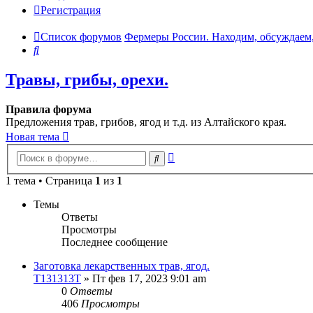
Регистрация
Список форумов
Фермеры России. Находим, обсуждаем,
Поиск
Травы, грибы, орехи.
Правила форума
Предложения трав, грибов, ягод и т.д. из Алтайского края.
Новая тема
Расширенный
Поиск
поиск
1 тема • Страница
1
из
1
Темы
Ответы
Просмотры
Последнее сообщение
Заготовка лекарственных трав, ягод.
T131313T
»
Пт фев 17, 2023 9:01 am
0
Ответы
406
Просмотры