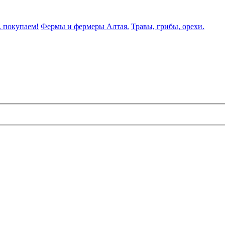
 покупаем!
Фермы и фермеры Алтая.
Травы, грибы, орехи.