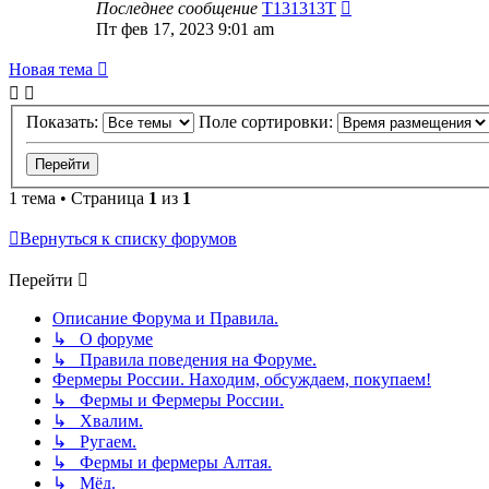
Последнее сообщение
T131313T
Пт фев 17, 2023 9:01 am
Новая тема
Показать:
Поле сортировки:
1 тема • Страница
1
из
1
Вернуться к списку форумов
Перейти
Описание Форума и Правила.
↳ О форуме
↳ Правила поведения на Форуме.
Фермеры России. Находим, обсуждаем, покупаем!
↳ Фермы и Фермеры России.
↳ Хвалим.
↳ Ругаем.
↳ Фермы и фермеры Алтая.
↳ Мёд.