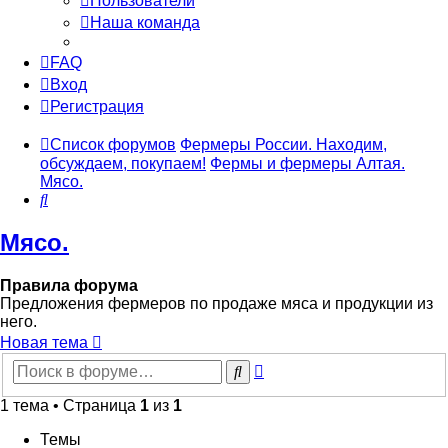
Пользователи
Наша команда
FAQ
Вход
Регистрация
Список форумов
Фермеры России. Находим,
обсуждаем, покупаем!
Фермы и фермеры Алтая.
Мясо.
Поиск
Мясо.
Правила форума
Предложения фермеров по продаже мяса и продукции из
него.
Новая тема
Расширенный
Поиск
поиск
1 тема • Страница
1
из
1
Темы