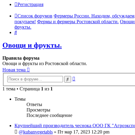
Регистрация
Список форумов
Фермеры России. Находим, обсуждаем
покупаем!
Фермы и фермеры Ростовской области.
Овощи
фрукты.
Поиск
Овощи и фрукты.
Правила форума
Овощи и фрукты из Ростовской области.
Новая тема
Расширенный
Поиск
поиск
1 тема • Страница
1
из
1
Темы
Ответы
Просмотры
Последнее сообщение
Крупнейший производитель чеснока ООО ГК "Агроэксп
@kubanvegetabls
»
Пт мар 17, 2023 12:20 pm