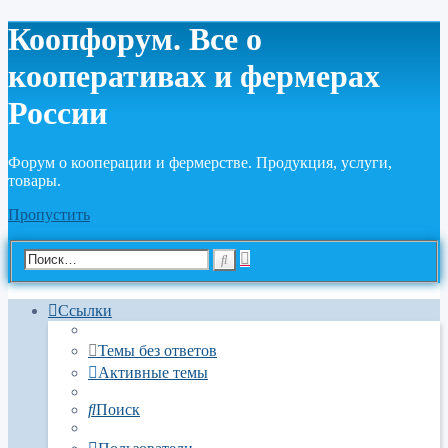
Коопфорум. Все о
кооперативах и фермерах
России
Форум о кооперации и фермерстве. Продукция, услуги,
товары.
Пропустить
Расширенный
Поиск
поиск
Ссылки
Темы без ответов
Активные темы
Поиск