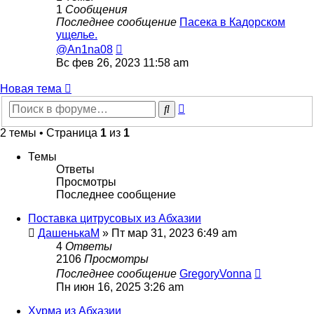
1
Сообщения
Последнее сообщение
Пасека в Кадорском
ущелье.
Перейти
@An1na08
к
Вс фев 26, 2023 11:58 am
последнему
сообщению
Новая тема
Расширенный
Поиск
поиск
2 темы • Страница
1
из
1
Темы
Ответы
Просмотры
Последнее сообщение
Поставка цитрусовых из Абхазии
ДашенькаМ
»
Пт мар 31, 2023 6:49 am
4
Ответы
2106
Просмотры
Последнее сообщение
GregoryVonna
Пн июн 16, 2025 3:26 am
Хурма из Абхазии