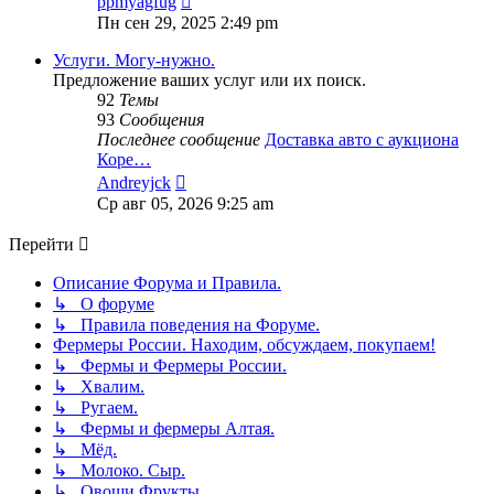
ppmyagfug
к
Пн сен 29, 2025 2:49 pm
последнему
сообщению
Услуги. Могу-нужно.
Предложение ваших услуг или их поиск.
92
Темы
93
Сообщения
Последнее сообщение
Доставка авто с аукциона
Коре…
Перейти
Andreyjck
к
Ср авг 05, 2026 9:25 am
последнему
сообщению
Перейти
Описание Форума и Правила.
↳ О форуме
↳ Правила поведения на Форуме.
Фермеры России. Находим, обсуждаем, покупаем!
↳ Фермы и Фермеры России.
↳ Хвалим.
↳ Ругаем.
↳ Фермы и фермеры Алтая.
↳ Мёд.
↳ Молоко. Сыр.
↳ Овощи.Фрукты.