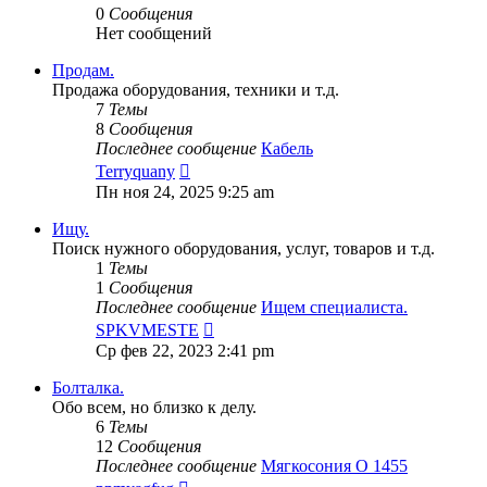
0
Сообщения
Нет сообщений
Продам.
Продажа оборудования, техники и т.д.
7
Темы
8
Сообщения
Последнее сообщение
Кабель
Перейти
Terryquany
к
Пн ноя 24, 2025 9:25 am
последнему
сообщению
Ищу.
Поиск нужного оборудования, услуг, товаров и т.д.
1
Темы
1
Сообщения
Последнее сообщение
Ищем специалиста.
Перейти
SPKVMESTE
к
Ср фев 22, 2023 2:41 pm
последнему
сообщению
Болталка.
Обо всем, но близко к делу.
6
Темы
12
Сообщения
Последнее сообщение
Мягкосония О 1455
Перейти