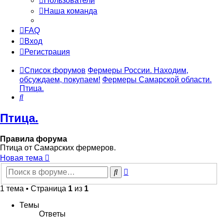
Пользователи
Наша команда
FAQ
Вход
Регистрация
Список форумов
Фермеры России. Находим,
обсуждаем, покупаем!
Фермеры Самарской области.
Птица.
Поиск
Птица.
Правила форума
Птица от Самарских фермеров.
Новая тема
Расширенный
Поиск
поиск
1 тема • Страница
1
из
1
Темы
Ответы