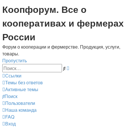
Коопфорум. Все о
кооперативах и фермерах
России
Форум о кооперации и фермерстве. Продукция, услуги,
товары.
Пропустить
Расширенный
Поиск
поиск
Ссылки
Темы без ответов
Активные темы
Поиск
Пользователи
Наша команда
FAQ
Вход