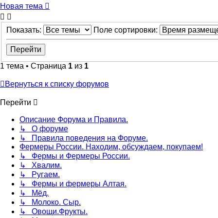
Новая тема
Показать:
Поле сортировки:
1 тема • Страница
1
из
1
Вернуться к списку форумов
Перейти
Описание Форума и Правила.
↳ О форуме
↳ Правила поведения на Форуме.
Фермеры России. Находим, обсуждаем, покупаем!
↳ Фермы и Фермеры России.
↳ Хвалим.
↳ Ругаем.
↳ Фермы и фермеры Алтая.
↳ Мёд.
↳ Молоко. Сыр.
↳ Овощи.Фрукты.