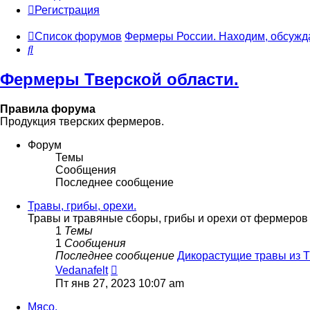
Регистрация
Список форумов
Фермеры России. Находим, обсужд
Поиск
Фермеры Тверской области.
Правила форума
Продукция тверских фермеров.
Форум
Темы
Сообщения
Последнее сообщение
Травы, грибы, орехи.
Травы и травяные сборы, грибы и орехи от фермеров 
1
Темы
1
Сообщения
Последнее сообщение
Дикорастущие травы из 
Перейти
Vedanafelt
к
Пт янв 27, 2023 10:07 am
последнему
сообщению
Мясо.