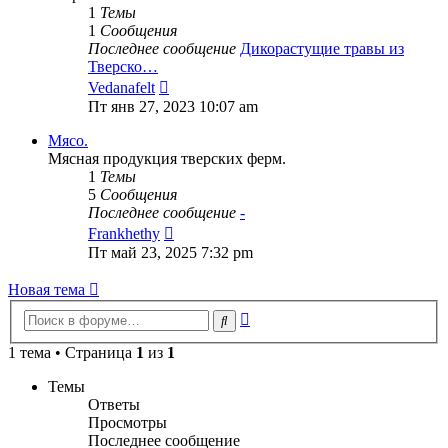
1
Темы
1
Сообщения
Последнее сообщение
Дикорастущие травы из
Тверско…
Перейти
Vedanafelt
к
Пт янв 27, 2023 10:07 am
последнему
сообщению
Мясо.
Мясная продукция тверских ферм.
1
Темы
5
Сообщения
Последнее сообщение
-
Перейти
Frankhethy
к
Пт май 23, 2025 7:32 pm
последнему
сообщению
Новая тема
Расширенный
Поиск
поиск
1 тема • Страница
1
из
1
Темы
Ответы
Просмотры
Последнее сообщение