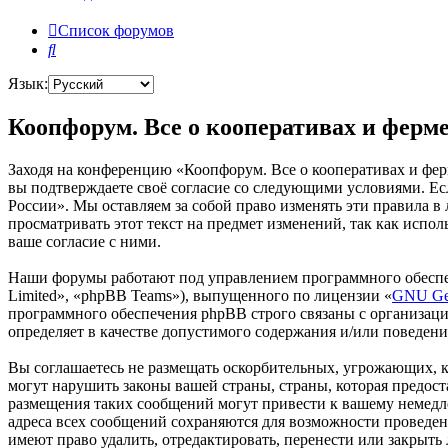
Список форумов
Поиск
Язык:
Коопфорум. Все о кооперативах и ферме
Заходя на конференцию «Коопфорум. Все о кооперативах и ферм
вы подтверждаете своё согласие со следующими условиями. Есл
России». Мы оставляем за собой право изменять эти правила в
просматривать этот текст на предмет изменений, так как испо
ваше согласие с ними.
Наши форумы работают под управлением программного обеспе
Limited», «phpBB Teams»), выпущенного по лицензии «
GNU Gen
программного обеспечения phpBB строго связаны с организаци
определяет в качестве допустимого содержания и/или поведен
Вы соглашаетесь не размещать оскорбительных, угрожающих, 
могут нарушить законы вашей страны, страны, которая предос
размещения таких сообщений могут привести к вашему немедле
адреса всех сообщений сохраняются для возможности проведен
имеют право удалить, отредактировать, перенести или закрыть