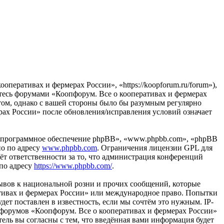
перативах и фермерах России», «https://koopforum.ru/forum»),
йтесь форумами «Коопфорум. Все о кооперативах и фермерах
этом, однако с вашей стороны было бы разумным регулярно
рах России» после обновления/исправления условий означает
«программное обеспечение phpBB», «www.phpbb.com», «phpBB
но по адресу
www.phpbb.com
. Ограничения лицензии GPL для
ёт ответственности за то, что администрация конференций
 по адресу
https://www.phpbb.com/
.
ывов к национальной розни и прочих сообщений, которые
ативах и фермерах России» или международное право. Попытки
т поставлен в известность, если мы сочтём это нужным. IP-
 форумов «Коопфорум. Все о кооперативах и фермерах России»
ель вы согласны с тем, что введённая вами информация будет