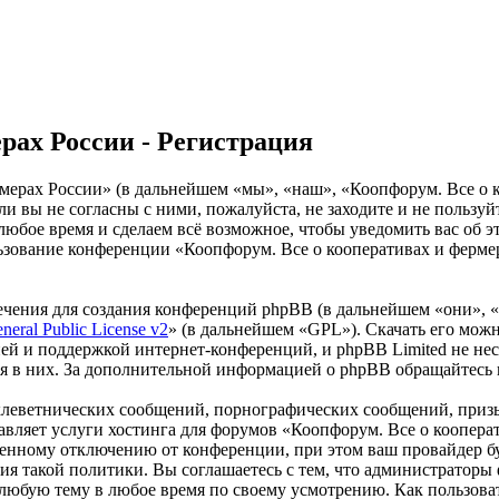
рах России - Регистрация
ерах России» (в дальнейшем «мы», «наш», «Коопфорум. Все о коо
и вы не согласны с ними, пожалуйста, не заходите и не пользу
 любое время и сделаем всё возможное, чтобы уведомить вас об 
льзование конференции «Коопфорум. Все о кооперативах и ферме
чения для создания конференций phpBB (в дальнейшем «они», 
eral Public License v2
» (в дальнейшем «GPL»). Скачать его мож
ей и поддержкой интернет-конференций, и phpBB Limited не нес
ия в них. За дополнительной информацией о phpBB обращайтесь
клеветнических сообщений, порнографических сообщений, приз
тавляет услуги хостинга для форумов «Коопфорум. Все о коопер
нному отключению от конференции, при этом ваш провайдер буде
ия такой политики. Вы соглашаетесь с тем, что администраторы
 любую тему в любое время по своему усмотрению. Как пользоват