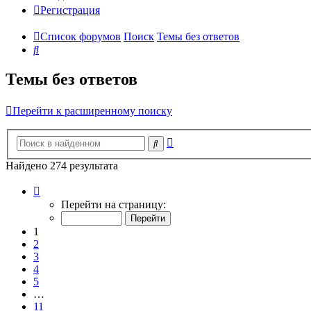
Регистрация
Список форумов
Поиск
Темы без ответов
Поиск
Темы без ответов
Перейти к расширенному поиску
Расширенный
Поиск
поиск
Найдено 274 результата
Страница
1
Перейти на страницу:
из
11
1
2
3
4
5
…
11