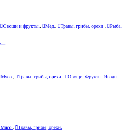
Овощи и фрукты.
,
Мёд.
,
Травы, грибы, орехи.
,
Рыба.
ть…
Мясо.
,
Травы, грибы, орехи.
,
Овощи. Фрукты. Ягоды.
Мясо.
,
Травы, грибы, орехи.