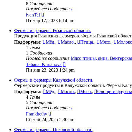
8
Сообщения
Последнее сообщение
-
Перейти
ivanTaf
к
Пт мар 17, 2023 6:14 pm
последнему
сообщению
Фермы и фермеры Рязанской области.
Продукция Рязанских фермеров. Фермы Рязанской област
Подфорумы:
Мёд.
,
Масло.
,
Птица.
,
Мясо.
,
Молоко
1
Темы
1
Сообщения
Последнее сообщение
Мясо птицы, яйца. Венгерска
Перейти
Tatiana_Kurianova
к
Пн янв 23, 2023 1:24 pm
последнему
сообщению
Фермы и фермеры Калужской области.
Фермерские продукты в Калужской области. Фермы Калу
Подфорумы:
Мёд.
,
Масло.
,
Мясо.
,
Овощи и фрукты
4
Темы
5
Сообщения
Последнее сообщение
-
Перейти
Frankhethy
к
Сб май 24, 2025 5:30 am
последнему
сообщению
Фермы и фермеры Псковской области.