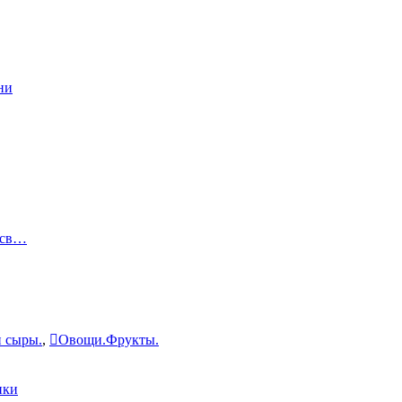
ни
осв…
 сыры.
,
Овощи.Фрукты.
ики