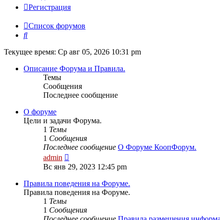
Регистрация
Список форумов
Поиск
Текущее время: Ср авг 05, 2026 10:31 pm
Описание Форума и Правила.
Темы
Сообщения
Последнее сообщение
О форуме
Цели и задачи Форума.
1
Темы
1
Сообщения
Последнее сообщение
О Форуме КоопФорум.
Перейти
admin
к
Вс янв 29, 2023 12:45 pm
последнему
сообщению
Правила поведения на Форуме.
Правила поведения на Форуме.
1
Темы
1
Сообщения
Последнее сообщение
Правила размещения инфор