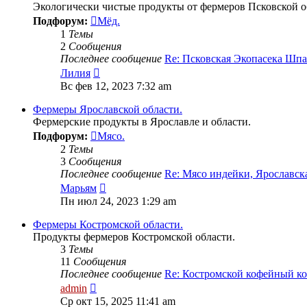
Экологически чистые продукты от фермеров Псковской о
Подфорум:
Мёд.
1
Темы
2
Сообщения
Последнее сообщение
Re: Псковская Экопасека Шп
Перейти
Лилия
к
Вс фев 12, 2023 7:32 am
последнему
сообщению
Фермеры Ярославской области.
Фермерские продукты в Ярославле и области.
Подфорум:
Мясо.
2
Темы
3
Сообщения
Последнее сообщение
Re: Мясо индейки, Ярославс
Перейти
Марьям
к
Пн июл 24, 2023 1:29 am
последнему
сообщению
Фермеры Костромской области.
Продукты фермеров Костромской области.
3
Темы
11
Сообщения
Последнее сообщение
Re: Костромской кофейный 
Перейти
admin
к
Ср окт 15, 2025 11:41 am