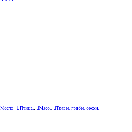
Масло.
,
Птица.
,
Мясо.
,
Травы, грибы, орехи.