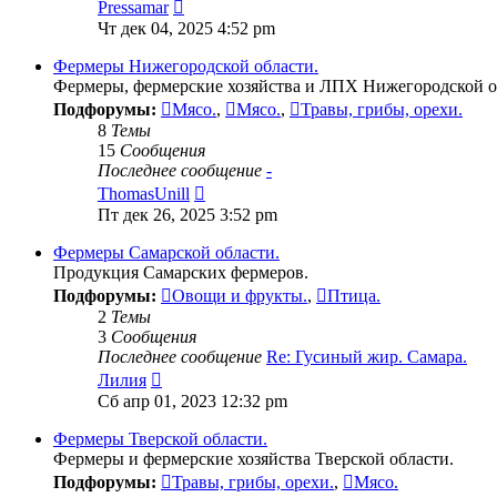
Перейти
Pressamar
к
Чт дек 04, 2025 4:52 pm
последнему
сообщению
Фермеры Нижегородской области.
Фермеры, фермерские хозяйства и ЛПХ Нижегородской о
Подфорумы:
Мясо.
,
Мясо.
,
Травы, грибы, орехи.
8
Темы
15
Сообщения
Последнее сообщение
-
Перейти
ThomasUnill
к
Пт дек 26, 2025 3:52 pm
последнему
сообщению
Фермеры Самарской области.
Продукция Самарских фермеров.
Подфорумы:
Овощи и фрукты.
,
Птица.
2
Темы
3
Сообщения
Последнее сообщение
Re: Гусиный жир. Самара.
Перейти
Лилия
к
Сб апр 01, 2023 12:32 pm
последнему
сообщению
Фермеры Тверской области.
Фермеры и фермерские хозяйства Тверской области.
Подфорумы:
Травы, грибы, орехи.
,
Мясо.