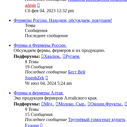
Перейти
admin
к
Сб фев 04, 2023 12:32 pm
последнему
сообщению
Фермеры России. Находим, обсуждаем, покупаем!
Темы
Сообщения
Последнее сообщение
Фермы и Фермеры России.
Обсуждаем фермы, фермеров и их продукцию.
Подфорумы:
Хвалим.
,
Ругаем.
8
Темы
19
Сообщения
Последнее сообщение
Бест Вей
Перейти
JosephZek
к
Чт июл 04, 2024 5:24 am
последнему
сообщению
Фермы и фермеры Алтая.
Эко продукция фермеров Алтайского края.
Подфорумы:
Мёд.
,
Молоко. Сыр.
,
Овощи.Фрукты.
,
9
Темы
15
Сообщения
Последнее сообщение
Трутнёвый гомогенат купить
Перейти
Evaopn