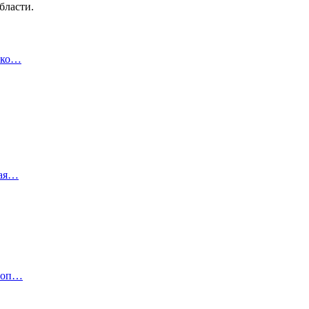
бласти.
ако…
кая…
кооп…