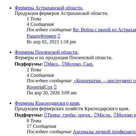
последнему
сообщению
Фермеры Астраханской области.
Продукция фермеров Астраханской области.
1
Темы
4
Сообщения
Последнее сообщение
Re: Вобла с икрой из Астраха
Перейти
РашенФермер
к
Вс апр 02, 2023 1:18 pm
последнему
сообщению
Фермеры Пензенской области.
Фермеры и их продукция Пензенской области.
Подфорумы:
Мясо.
,
Молоко. Сыр.
2
Темы
4
Сообщения
Последнее сообщение
«Кооператив — инструмент 
Перейти
RosserialCox
к
Пн апр 20, 2026 3:09 am
последнему
сообщению
Фермеры Краснодарского края.
Продукция фермерских хозяйств Краснодарского края.
Подфорумы:
Травы, грибы, орехи.
,
Масла.
,
Молоко и
8
Темы
17
Сообщения
Последнее сообщение
Арсеналы личной профилакт