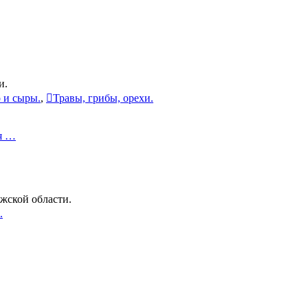
и.
 и сыры.
,
Травы, грибы, орехи.
я …
жской области.
.